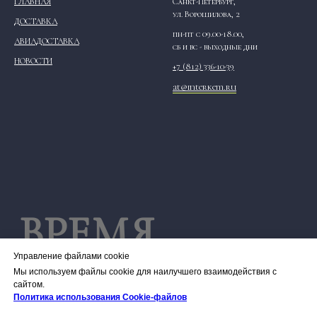
ГЛАВНАЯ
Санкт-Петербург,
ул. Ворошилова, 2
ДОСТАВКА
пн-пт с 09.00-18.00,
АВИАДОСТАВКА
сб и вс - выходные дни
НОВОСТИ
+7 (812) 336-10-39
at@interkem.ru
ВРЕМЯ
Управление файлами cookie
РАБОТЫ
Мы используем файлы cookie для наилучшего взаимодействия с
сайтом.
Политика использования Сookie-файлов